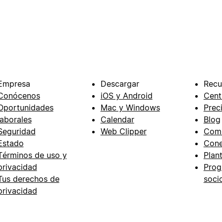
Empresa
Descargar
Recu
Conócenos
iOS y Android
Cent
Oportunidades
Mac y Windows
Prec
laborales
Calendar
Blog
Seguridad
Web Clipper
Com
Estado
Cone
Términos de uso y
Plant
privacidad
Prog
Tus derechos de
soci
privacidad