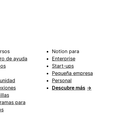
rsos
Notion para
ro de ayuda
Enterprise
ios
Start-ups
Pequeña empresa
unidad
Personal
xiones
Descubre más
→
illas
ramas para
os