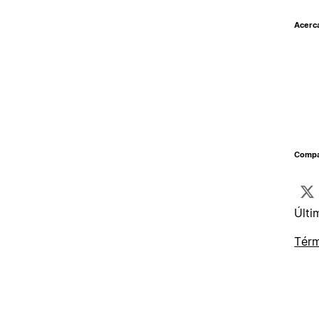
Acerc
Compar
Últi
Térm