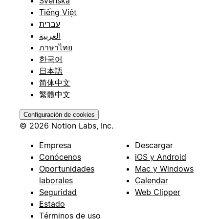
Svenska
Tiếng Việt
עברית
العربية
ภาษาไทย
한국어
日本語
简体中文
繁體中文
Configuración de cookies
© 2026 Notion Labs, Inc.
Empresa
Descargar
Conócenos
iOS y Android
Oportunidades
Mac y Windows
laborales
Calendar
Seguridad
Web Clipper
Estado
Términos de uso