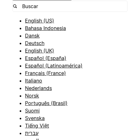
English (US)
Bahasa Indonesia
Dansk
Deutsch
English (UK)
Español (España)
Español (Latinoamérica)
Français (France)
Italiano
Nederlands
Norsk
Português (Brasil)
Suomi
Svenska
Tiếng Việt
עברית