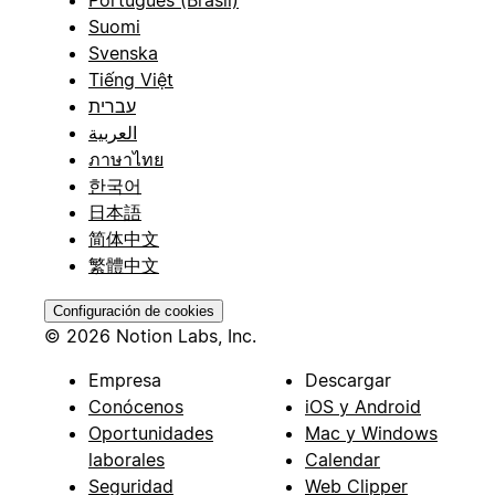
Português (Brasil)
Suomi
Svenska
Tiếng Việt
עברית
العربية
ภาษาไทย
한국어
日本語
简体中文
繁體中文
Configuración de cookies
© 2026 Notion Labs, Inc.
Empresa
Descargar
Conócenos
iOS y Android
Oportunidades
Mac y Windows
laborales
Calendar
Seguridad
Web Clipper