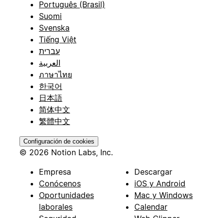
Português (Brasil)
Suomi
Svenska
Tiếng Việt
עברית
العربية
ภาษาไทย
한국어
日本語
简体中文
繁體中文
Configuración de cookies
© 2026 Notion Labs, Inc.
Empresa
Descargar
Conócenos
iOS y Android
Oportunidades
Mac y Windows
laborales
Calendar