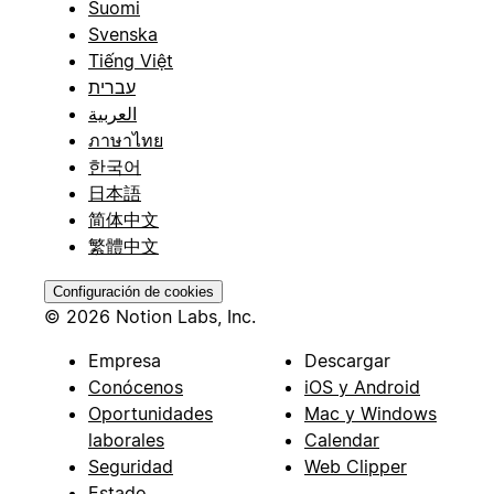
Suomi
Svenska
Tiếng Việt
עברית
العربية
ภาษาไทย
한국어
日本語
简体中文
繁體中文
Configuración de cookies
© 2026 Notion Labs, Inc.
Empresa
Descargar
Conócenos
iOS y Android
Oportunidades
Mac y Windows
laborales
Calendar
Seguridad
Web Clipper
Estado