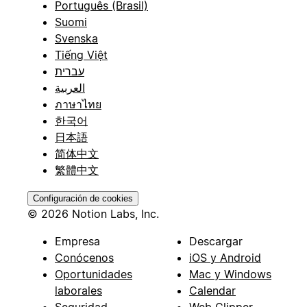
Português (Brasil)
Suomi
Svenska
Tiếng Việt
עברית
العربية
ภาษาไทย
한국어
日本語
简体中文
繁體中文
Configuración de cookies
© 2026 Notion Labs, Inc.
Empresa
Descargar
Conócenos
iOS y Android
Oportunidades
Mac y Windows
laborales
Calendar
Seguridad
Web Clipper