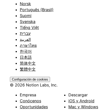
Norsk
Português (Brasil)
Suomi
Svenska
Tiếng Việt
עברית
العربية
ภาษาไทย
한국어
日本語
简体中文
繁體中文
Configuración de cookies
© 2026 Notion Labs, Inc.
Empresa
Descargar
Conócenos
iOS y Android
Oportunidades
Mac y Windows