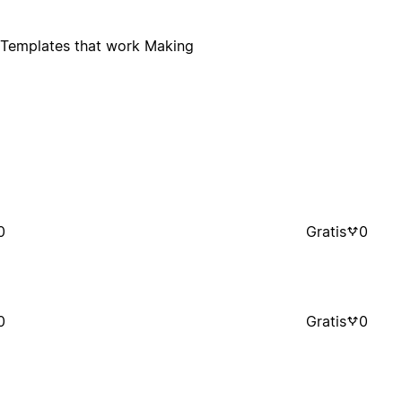
- Templates that work Making
0
Gratis
0
0
Gratis
0