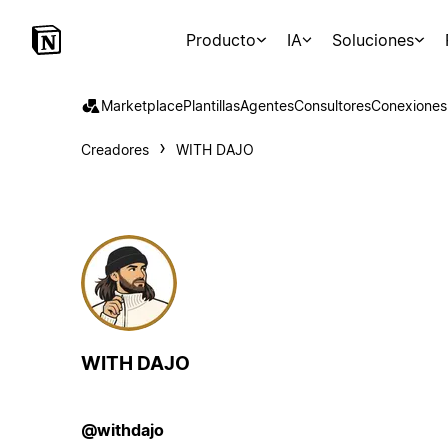
Producto
IA
Soluciones
Marketplace
Plantillas
Agentes
Consultores
Conexiones
Creadores
WITH DAJO
WITH DAJO
@withdajo