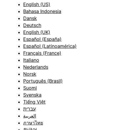
English (US)
Bahasa Indonesia
Dansk
Deutsch
English (UK)
Español (España)
Español (Latinoamérica)
Français (France)
Italiano
Nederlands
Norsk
Português (Brasil)
Suomi
Svenska
Tiếng Việt
עברית
العربية
ภาษาไทย
한국어