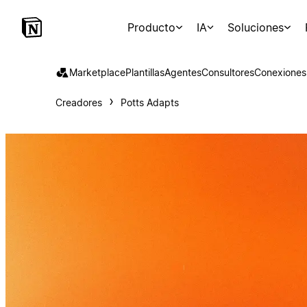
Producto
IA
Soluciones
Marketplace
Plantillas
Agentes
Consultores
Conexiones
Creadores
Potts Adapts