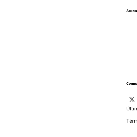
Acerc
Compar
Últi
Térm