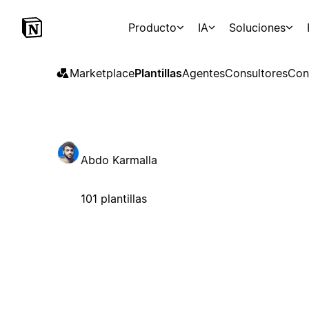
Producto
IA
Soluciones
Marketplace
Plantillas
Agentes
Consultores
Con
Abdo Karmalla
101 plantillas