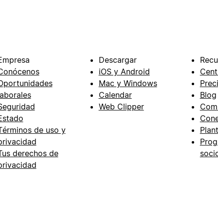
Empresa
Descargar
Recu
Conócenos
iOS y Android
Cent
Oportunidades
Mac y Windows
Prec
laborales
Calendar
Blog
Seguridad
Web Clipper
Com
Estado
Cone
Términos de uso y
Plant
privacidad
Prog
Tus derechos de
soci
privacidad