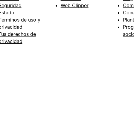
Seguridad
Web Clipper
Com
Estado
Cone
Términos de uso y
Plant
privacidad
Prog
Tus derechos de
soci
privacidad