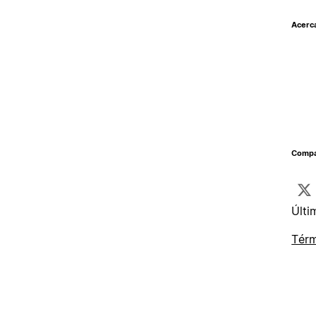
Acerc
Compar
Últi
Térm