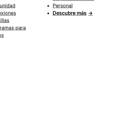
unidad
Personal
xiones
Descubre más
→
illas
ramas para
os