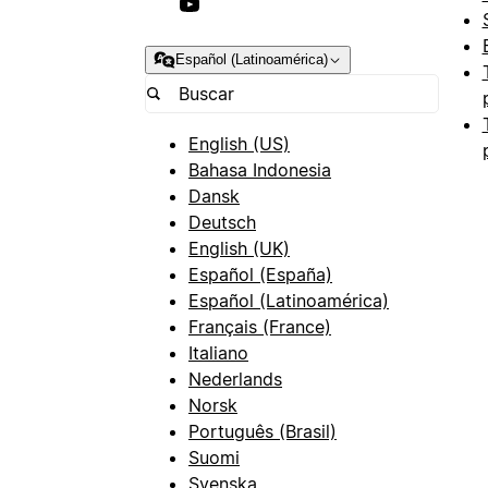
Español (Latinoamérica)
English (US)
Bahasa Indonesia
Dansk
Deutsch
English (UK)
Español (España)
Español (Latinoamérica)
Français (France)
Italiano
Nederlands
Norsk
Português (Brasil)
Suomi
Svenska