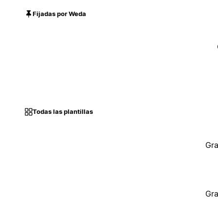
Fijadas por Weda
Todas las plantillas
Gra
Gra