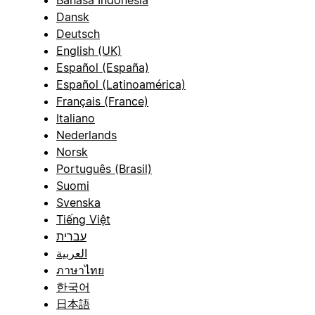
Dansk
Deutsch
English (UK)
Español (España)
Español (Latinoamérica)
Français (France)
Italiano
Nederlands
Norsk
Português (Brasil)
Suomi
Svenska
Tiếng Việt
עברית
العربية
ภาษาไทย
한국어
日本語