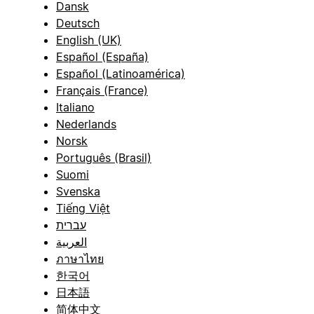
Dansk
Deutsch
English (UK)
Español (España)
Español (Latinoamérica)
Français (France)
Italiano
Nederlands
Norsk
Português (Brasil)
Suomi
Svenska
Tiếng Việt
עברית
العربية
ภาษาไทย
한국어
日本語
简体中文