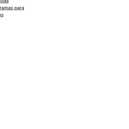
illas
ramas para
os