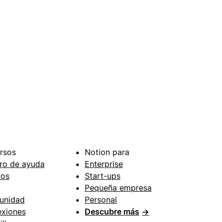
rsos
Notion para
ro de ayuda
Enterprise
ios
Start-ups
Pequeña empresa
unidad
Personal
xiones
Descubre más
→