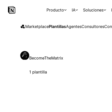
Producto
IA
Soluciones
Marketplace
Plantillas
Agentes
Consultores
Con
BecomeTheMatrix
1 plantilla