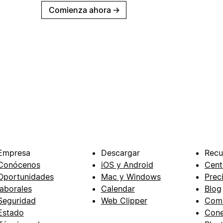
Comienza ahora
→
Empresa
Descargar
Recu
Conócenos
iOS y Android
Cent
Oportunidades
Mac y Windows
Prec
laborales
Calendar
Blog
Seguridad
Web Clipper
Com
Estado
Cone