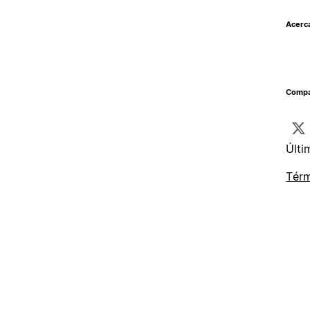
Acerc
Compar
Últi
Térm