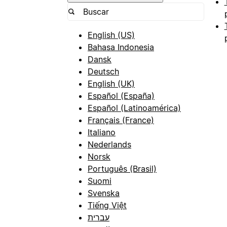
English (US)
Bahasa Indonesia
Dansk
Deutsch
English (UK)
Español (España)
Español (Latinoamérica)
Français (France)
Italiano
Nederlands
Norsk
Português (Brasil)
Suomi
Svenska
Tiếng Việt
עברית