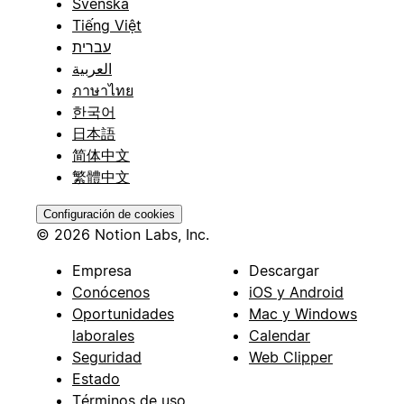
Svenska
Tiếng Việt
עברית
العربية
ภาษาไทย
한국어
日本語
简体中文
繁體中文
Configuración de cookies
© 2026 Notion Labs, Inc.
Empresa
Descargar
Conócenos
iOS y Android
Oportunidades
Mac y Windows
laborales
Calendar
Seguridad
Web Clipper
Estado
Términos de uso