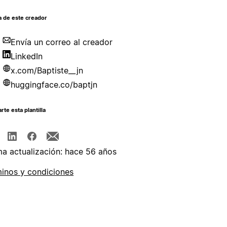
a de este creador
Envía un correo al creador
LinkedIn
x.com/Baptiste__jn
huggingface.co/baptjn
te esta plantilla
ma actualización: hace 56 años
inos y condiciones