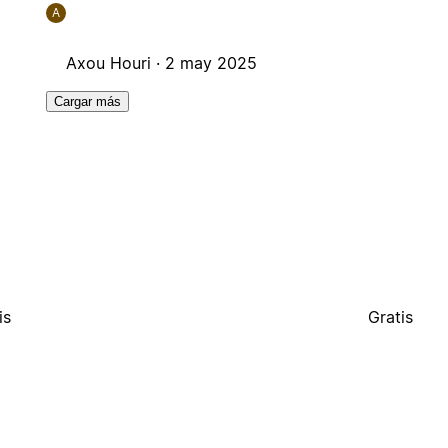
A
Axou Houri ·
2 may 2025
Cargar más
is
Gratis