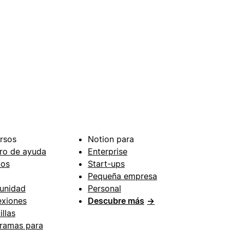
rsos
Notion para
ro de ayuda
Enterprise
ios
Start-ups
Pequeña empresa
unidad
Personal
xiones
Descubre más
→
illas
ramas para