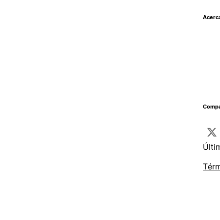
Acerc
Compar
Últi
Térm