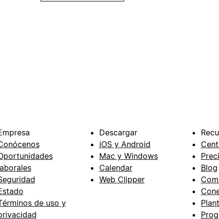
Empresa
Descargar
Recu
Conócenos
iOS y Android
Cent
Oportunidades
Mac y Windows
Prec
laborales
Calendar
Blog
Seguridad
Web Clipper
Com
Estado
Cone
Términos de uso y
Plant
privacidad
Prog