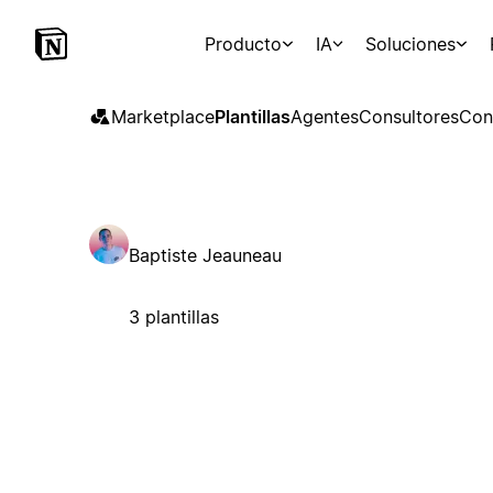
Producto
IA
Soluciones
Marketplace
Plantillas
Agentes
Consultores
Con
Baptiste Jeauneau
3 plantillas