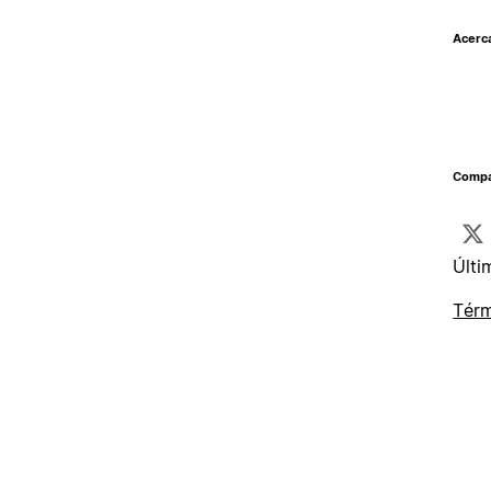
Acerc
Compar
Últi
Térm