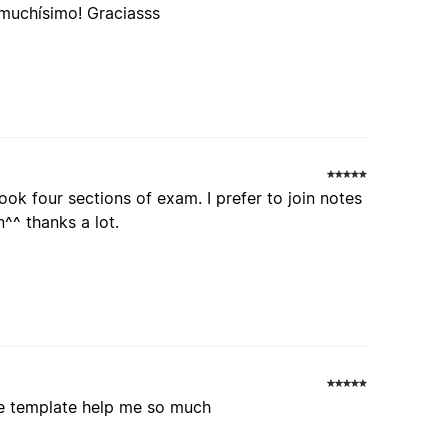
muchísimo! Graciasss
ook four sections of exam. I prefer to join notes
^^ thanks a lot.
he template help me so much