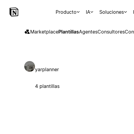
Producto
IA
Soluciones
Marketplace
Plantillas
Agentes
Consultores
Con
yarplanner
4 plantillas