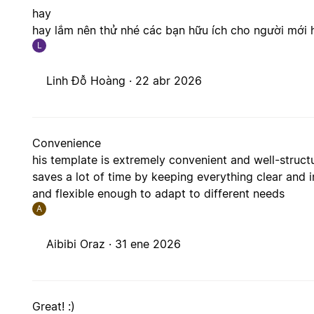
hay
hay lắm nên thử nhé các bạn hữu ích cho người mới h
L
Linh Đỗ Hoàng ·
22 abr 2026
Convenience
his template is extremely convenient and well-struct
saves a lot of time by keeping everything clear and in
and flexible enough to adapt to different needs
A
Aibibi Oraz ·
31 ene 2026
Great! :)