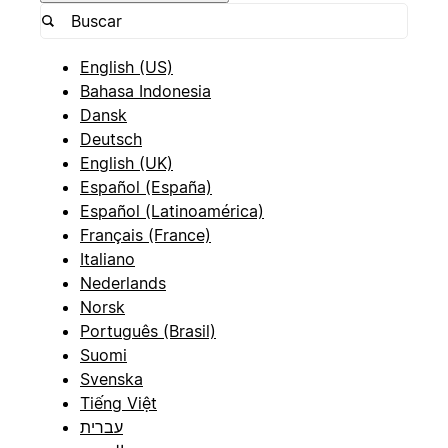
English (US)
Bahasa Indonesia
Dansk
Deutsch
English (UK)
Español (España)
Español (Latinoamérica)
Français (France)
Italiano
Nederlands
Norsk
Português (Brasil)
Suomi
Svenska
Tiếng Việt
עברית