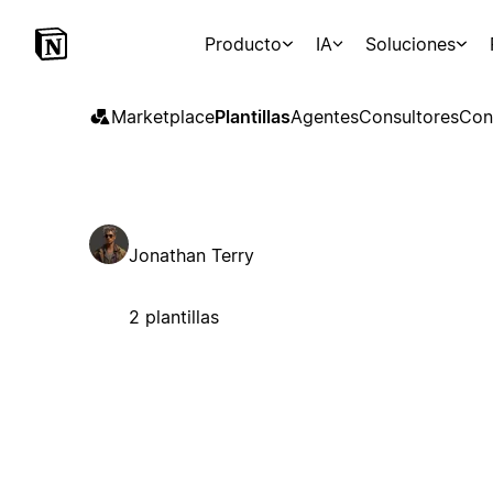
Producto
IA
Soluciones
Marketplace
Plantillas
Agentes
Consultores
Con
Jonathan Terry
2 plantillas