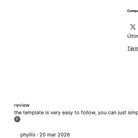
Compar
Últi
Térm
review
the template is very easy to follow, you can just si
P
phyllis ·
20 mar 2026