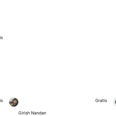
is
is
Gratis
Girish Nandan