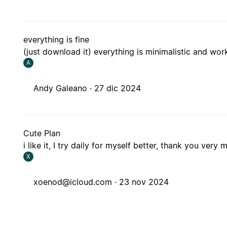
everything is fine
(just download it) everything is minimalistic and wor
A
Andy Galeano ·
27 dic 2024
Cute Plan
i like it, I try daily for myself better, thank you very
X
xoenod@icloud.com
·
23 nov 2024