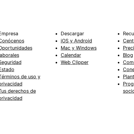
Empresa
Descargar
Recu
Conócenos
iOS y Android
Cent
Oportunidades
Mac y Windows
Prec
laborales
Calendar
Blog
Seguridad
Web Clipper
Com
Estado
Cone
Términos de uso y
Plant
privacidad
Prog
Tus derechos de
soci
privacidad