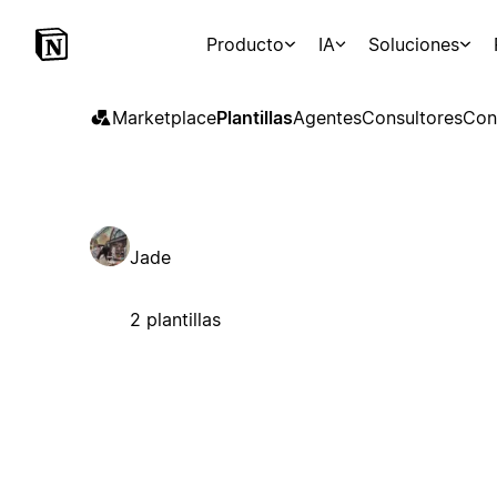
Producto
IA
Soluciones
Marketplace
Plantillas
Agentes
Consultores
Con
Jade
2 plantillas