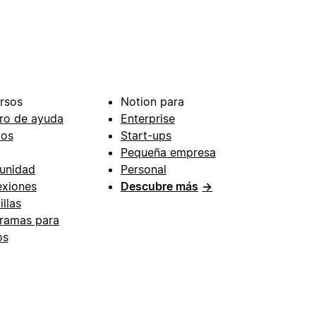
rsos
Notion para
ro de ayuda
Enterprise
ios
Start-ups
Pequeña empresa
unidad
Personal
xiones
Descubre más
→
illas
ramas para
os