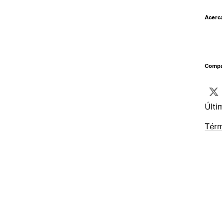
Acerc
Compar
Últi
Térm