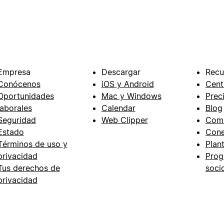
Empresa
Descargar
Recu
Conócenos
iOS y Android
Cent
Oportunidades
Mac y Windows
Prec
laborales
Calendar
Blog
Seguridad
Web Clipper
Com
Estado
Cone
Términos de uso y
Plant
privacidad
Prog
Tus derechos de
soci
privacidad