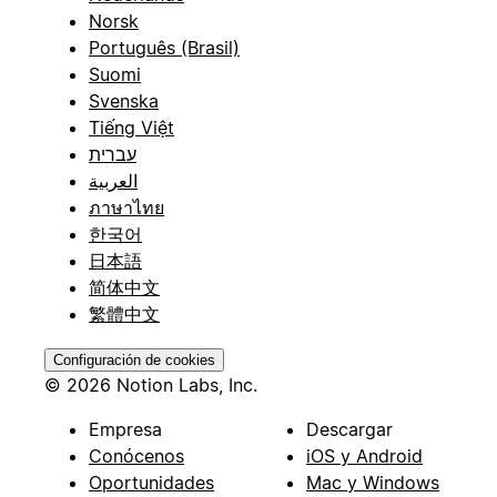
Norsk
Português (Brasil)
Suomi
Svenska
Tiếng Việt
עברית
العربية
ภาษาไทย
한국어
日本語
简体中文
繁體中文
Configuración de cookies
© 2026 Notion Labs, Inc.
Empresa
Descargar
Conócenos
iOS y Android
Oportunidades
Mac y Windows