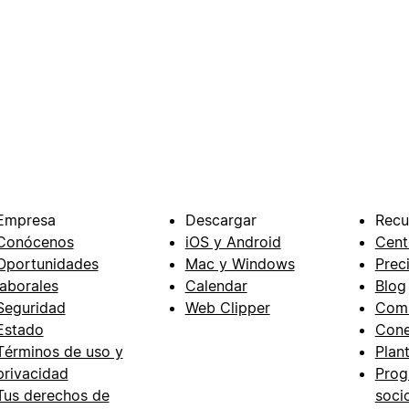
Empresa
Descargar
Recu
Conócenos
iOS y Android
Cent
Oportunidades
Mac y Windows
Prec
laborales
Calendar
Blog
Seguridad
Web Clipper
Com
Estado
Cone
Términos de uso y
Plant
privacidad
Prog
Tus derechos de
soci