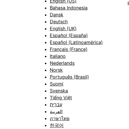
English (US)
Bahasa Indonesia
Dansk
Deutsch
English (UK)
Español (España)
Español (Latinoamérica)
Français (France)
Italiano
Nederlands
Norsk
Português (Brasil)
Suomi
Svenska
Tiếng Việt
עברית
العربية
ภาษาไทย
한국어