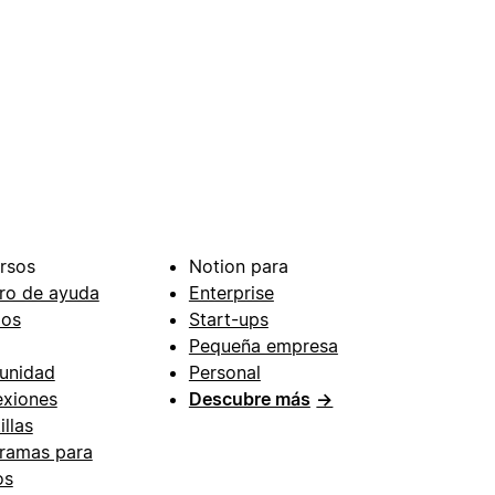
rsos
Notion para
ro de ayuda
Enterprise
ios
Start-ups
Pequeña empresa
unidad
Personal
xiones
Descubre más
→
illas
ramas para
os