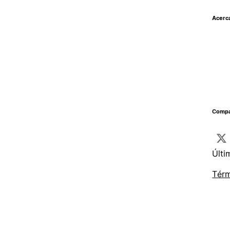
Acerc
Compar
Últi
Térm