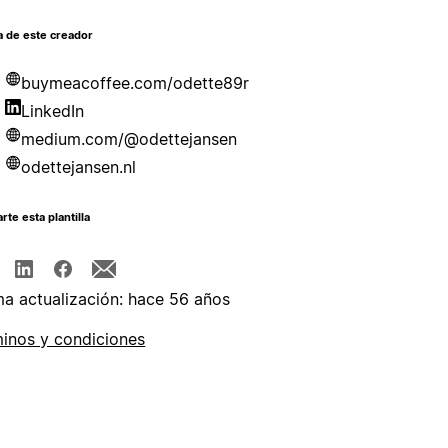
a de este creador
buymeacoffee.com/odette89r
LinkedIn
medium.com/@odettejansen
odettejansen.nl
te esta plantilla
ma actualización: hace 56 años
inos y condiciones