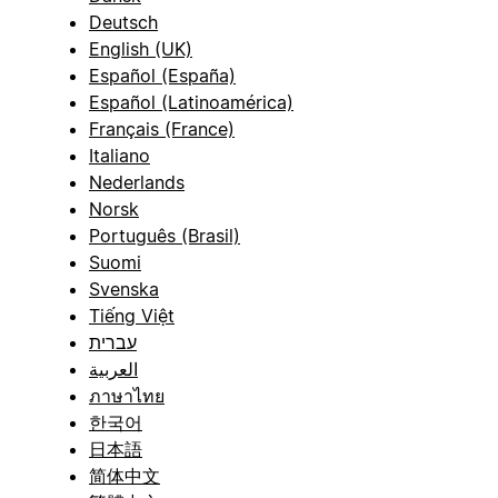
Deutsch
English (UK)
Español (España)
Español (Latinoamérica)
Français (France)
Italiano
Nederlands
Norsk
Português (Brasil)
Suomi
Svenska
Tiếng Việt
עברית
العربية
ภาษาไทย
한국어
日本語
简体中文