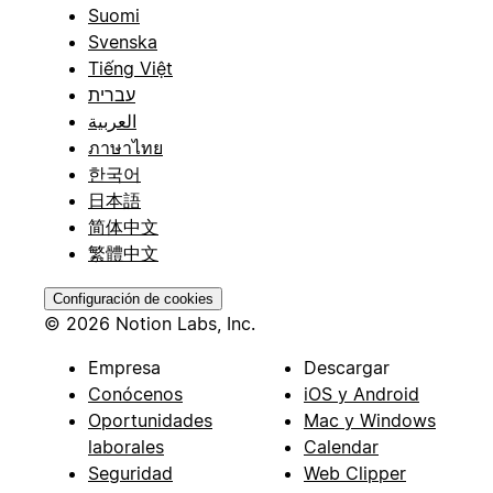
Suomi
Svenska
Tiếng Việt
עברית
العربية
ภาษาไทย
한국어
日本語
简体中文
繁體中文
Configuración de cookies
© 2026 Notion Labs, Inc.
Empresa
Descargar
Conócenos
iOS y Android
Oportunidades
Mac y Windows
laborales
Calendar
Seguridad
Web Clipper