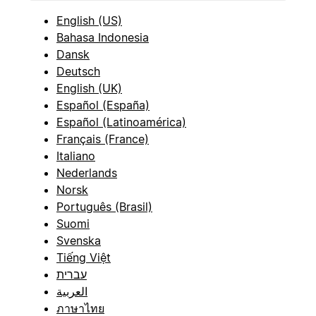
English (US)
Bahasa Indonesia
Dansk
Deutsch
English (UK)
Español (España)
Español (Latinoamérica)
Français (France)
Italiano
Nederlands
Norsk
Português (Brasil)
Suomi
Svenska
Tiếng Việt
עברית
العربية
ภาษาไทย