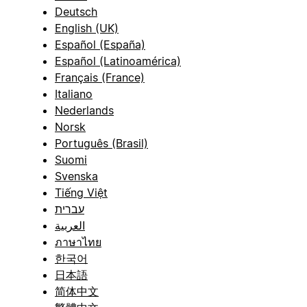
Deutsch
English (UK)
Español (España)
Español (Latinoamérica)
Français (France)
Italiano
Nederlands
Norsk
Português (Brasil)
Suomi
Svenska
Tiếng Việt
עברית
العربية
ภาษาไทย
한국어
日本語
简体中文