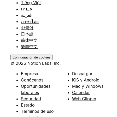
Tiếng Việt
עברית
العربية
ภาษาไทย
한국어
日本語
简体中文
繁體中文
Configuración de cookies
© 2026 Notion Labs, Inc.
Empresa
Descargar
Conócenos
iOS y Android
Oportunidades
Mac y Windows
laborales
Calendar
Seguridad
Web Clipper
Estado
Términos de uso