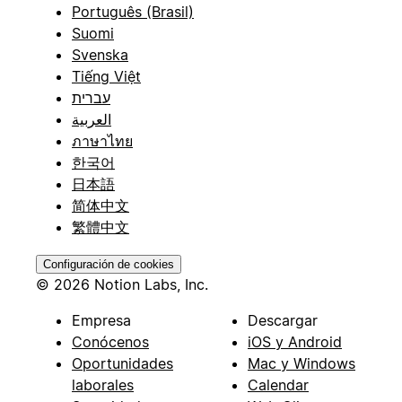
Português (Brasil)
Suomi
Svenska
Tiếng Việt
עברית
العربية
ภาษาไทย
한국어
日本語
简体中文
繁體中文
Configuración de cookies
© 2026 Notion Labs, Inc.
Empresa
Descargar
Conócenos
iOS y Android
Oportunidades
Mac y Windows
laborales
Calendar