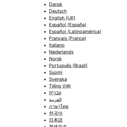
Dansk
Deutsch
English (UK)
Español (España)
Español (Latinoamérica)
Français (France)
Italiano
Nederlands
Norsk
Português (Brasil)
Suomi
Svenska
Tiếng Việt
עברית
العربية
ภาษาไทย
한국어
日本語
简体中文