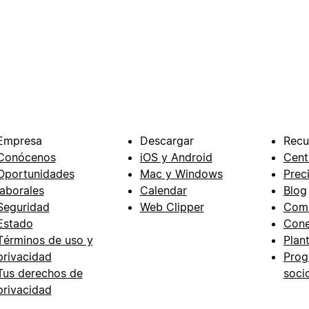
Empresa
Descargar
Recu
Conócenos
iOS y Android
Cent
Oportunidades
Mac y Windows
Prec
laborales
Calendar
Blog
Seguridad
Web Clipper
Com
Estado
Cone
Términos de uso y
Plant
privacidad
Prog
Tus derechos de
soci
privacidad