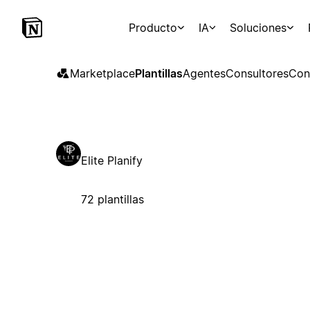
Producto
IA
Soluciones
Marketplace
Plantillas
Agentes
Consultores
Con
Elite Planify
72 plantillas