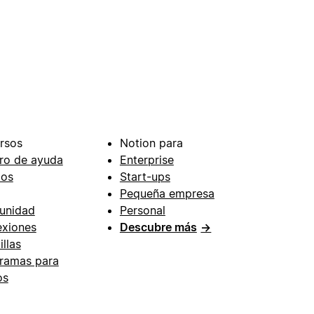
rsos
Notion para
ro de ayuda
Enterprise
ios
Start-ups
Pequeña empresa
unidad
Personal
xiones
Descubre más
→
illas
ramas para
os