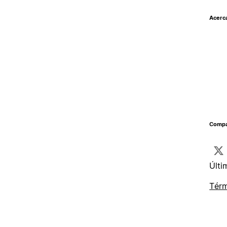
Acerc
Compar
Últi
Térm