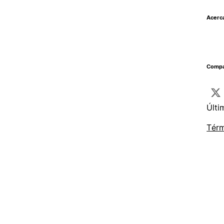
Acerc
Compar
Últi
Térm