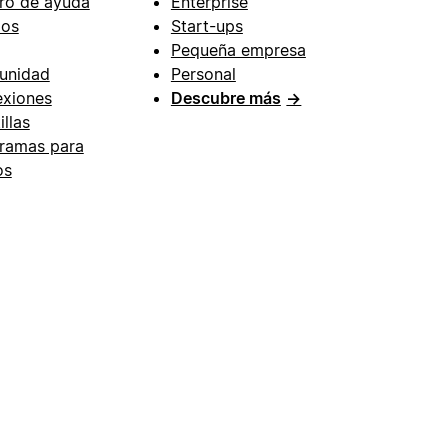
ro de ayuda
Enterprise
ios
Start-ups
Pequeña empresa
unidad
Personal
xiones
Descubre más
→
illas
ramas para
os