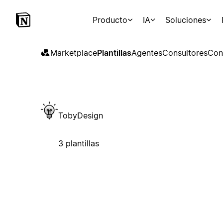
Producto
IA
Soluciones
Marketplace
Plantillas
Agentes
Consultores
Con
TobyDesign
3 plantillas