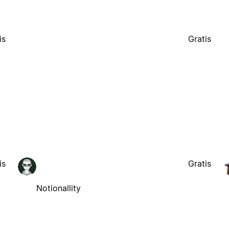
is
Gratis
is
Gratis
Notionallity