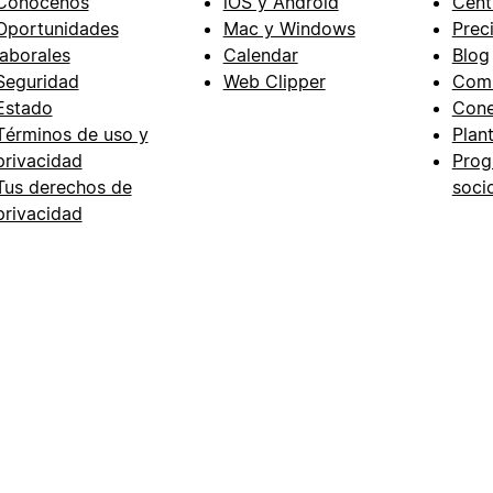
Conócenos
iOS y Android
Cent
Oportunidades
Mac y Windows
Prec
laborales
Calendar
Blog
Seguridad
Web Clipper
Com
Estado
Cone
Términos de uso y
Plant
privacidad
Prog
Tus derechos de
soci
privacidad