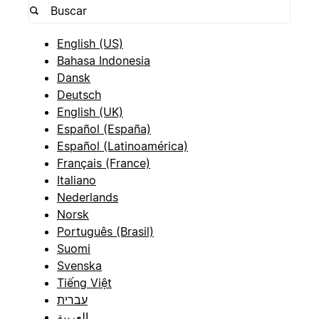
English (US)
Bahasa Indonesia
Dansk
Deutsch
English (UK)
Español (España)
Español (Latinoamérica)
Français (France)
Italiano
Nederlands
Norsk
Português (Brasil)
Suomi
Svenska
Tiếng Việt
עברית
العربية