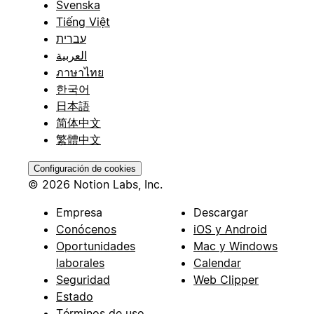
Svenska
Tiếng Việt
עברית
العربية
ภาษาไทย
한국어
日本語
简体中文
繁體中文
Configuración de cookies
© 2026 Notion Labs, Inc.
Empresa
Descargar
Conócenos
iOS y Android
Oportunidades
Mac y Windows
laborales
Calendar
Seguridad
Web Clipper
Estado
Términos de uso