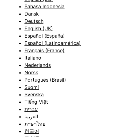
Bahasa Indonesia
Dansk
Deutsch
English (UK)
Español (España)
Español (Latinoamérica)
Français (France)
Italiano
Nederlands
Norsk
Português (Brasil)
Suomi
Svenska
Tiếng Việt
עברית
العربية
ภาษาไทย
한국어