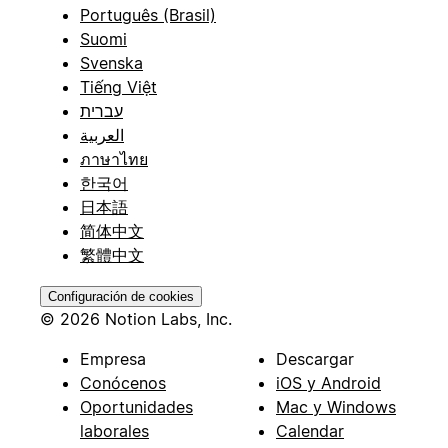
Português (Brasil)
Suomi
Svenska
Tiếng Việt
עברית
العربية
ภาษาไทย
한국어
日本語
简体中文
繁體中文
Configuración de cookies
© 2026 Notion Labs, Inc.
Empresa
Descargar
Conócenos
iOS y Android
Oportunidades
Mac y Windows
laborales
Calendar