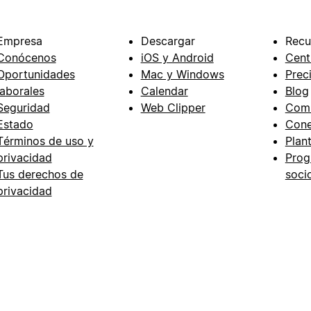
Empresa
Descargar
Recu
Conócenos
iOS y Android
Cent
Oportunidades
Mac y Windows
Prec
laborales
Calendar
Blog
Seguridad
Web Clipper
Com
Estado
Cone
Términos de uso y
Plant
privacidad
Prog
Tus derechos de
soci
privacidad