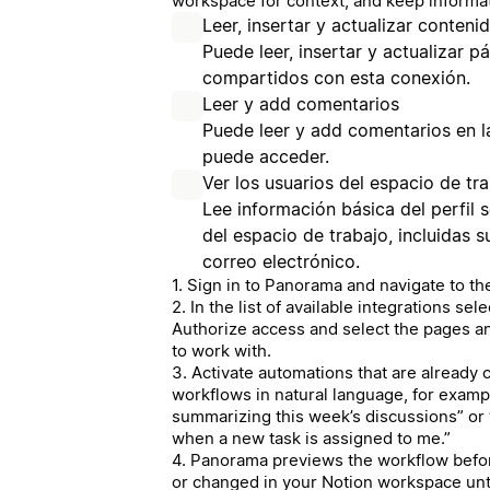
workspace for context, and keep informat
Leer, insertar y actualizar conteni
Puede leer, insertar y actualizar 
compartidos con esta conexión.
Leer y add comentarios
Puede leer y add comentarios en l
puede acceder.
Ver los usuarios del espacio de tr
Lee información básica del perfil 
del espacio de trabajo, incluidas 
correo electrónico.
1. Sign in to Panorama and navigate to th
2. In the list of available integrations se
Authorize access and select the pages 
to work with.
3. Activate automations that are already c
workflows in natural language, for examp
summarizing this week’s discussions” or 
when a new task is assigned to me.”
4. Panorama previews the workflow before
or changed in your Notion workspace unt