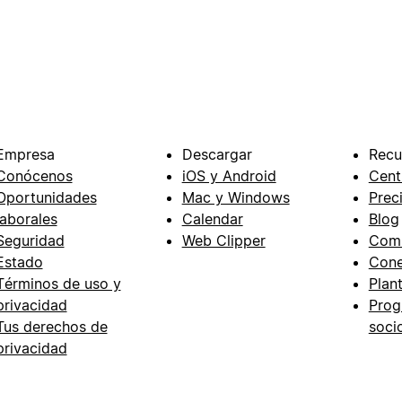
Empresa
Descargar
Recu
Conócenos
iOS y Android
Cent
Oportunidades
Mac y Windows
Prec
laborales
Calendar
Blog
Seguridad
Web Clipper
Com
Estado
Cone
Términos de uso y
Plant
privacidad
Prog
Tus derechos de
soci
privacidad