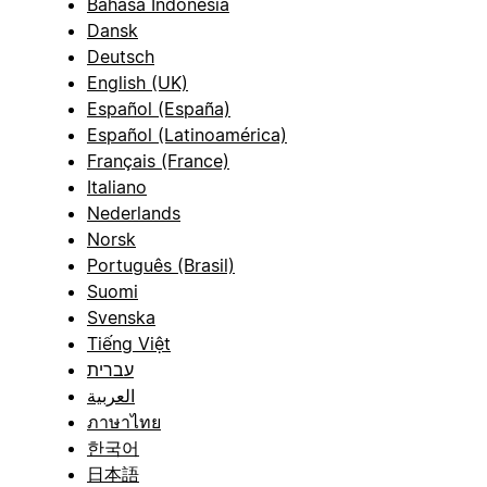
Bahasa Indonesia
Dansk
Deutsch
English (UK)
Español (España)
Español (Latinoamérica)
Français (France)
Italiano
Nederlands
Norsk
Português (Brasil)
Suomi
Svenska
Tiếng Việt
עברית
العربية
ภาษาไทย
한국어
日本語