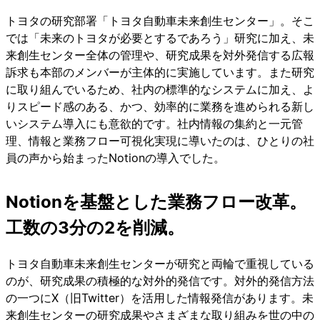
トヨタの研究部署「トヨタ自動車未来創生センター」。そこ
では「未来のトヨタが必要とするであろう」研究に加え、未
来創生センター全体の管理や、研究成果を対外発信する広報
訴求も本部のメンバーが主体的に実施しています。また研究
に取り組んでいるため、社内の標準的なシステムに加え、よ
りスピード感のある、かつ、効率的に業務を進められる新し
いシステム導入にも意欲的です。社内情報の集約と一元管
理、情報と業務フロー可視化実現に導いたのは、ひとりの社
員の声から始まったNotionの導入でした。
Notionを基盤とした業務フロー改革。
工数の3分の2を削減。
トヨタ自動車未来創生センターが研究と両輪で重視している
のが、研究成果の積極的な対外的発信です。対外的発信方法
の一つにX（旧Twitter）を活用した情報発信があります。未
来創生センターの研究成果やさまざまな取り組みを世の中の