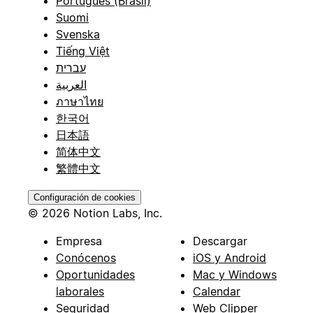
Português (Brasil)
Suomi
Svenska
Tiếng Việt
עברית
العربية
ภาษาไทย
한국어
日本語
简体中文
繁體中文
Configuración de cookies
© 2026 Notion Labs, Inc.
Empresa
Descargar
Conócenos
iOS y Android
Oportunidades
Mac y Windows
laborales
Calendar
Seguridad
Web Clipper