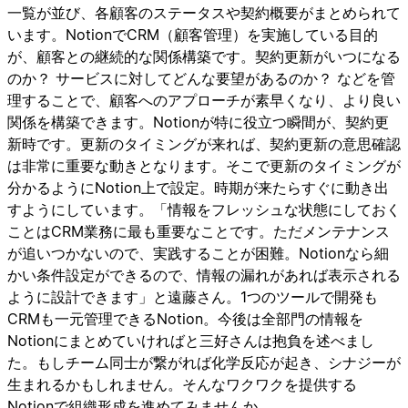
一覧が並び、各顧客のステータスや契約概要がまとめられて
います。NotionでCRM（顧客管理）を実施している目的
が、顧客との継続的な関係構築です。契約更新がいつになる
のか？ サービスに対してどんな要望があるのか？ などを管
理することで、顧客へのアプローチが素早くなり、より良い
関係を構築できます。Notionが特に役立つ瞬間が、契約更
新時です。更新のタイミングが来れば、契約更新の意思確認
は非常に重要な動きとなります。そこで更新のタイミングが
分かるようにNotion上で設定。時期が来たらすぐに動き出
すようにしています。「情報をフレッシュな状態にしておく
ことはCRM業務に最も重要なことです。ただメンテナンス
が追いつかないので、実践することが困難。Notionなら細
かい条件設定ができるので、情報の漏れがあれば表示される
ように設計できます」と遠藤さん。1つのツールで開発も
CRMも一元管理できるNotion。今後は全部門の情報を
Notionにまとめていければと三好さんは抱負を述べまし
た。もしチーム同士が繋がれば化学反応が起き、シナジーが
生まれるかもしれません。そんなワクワクを提供する
Notionで組織形成を進めてみませんか。