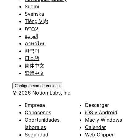
Suomi
Svenska
Tiếng Việt
עברית
العربية
ภาษาไทย
한국어
日本語
简体中文
繁體中文
Configuración de cookies
© 2026 Notion Labs, Inc.
Empresa
Descargar
Conócenos
iOS y Android
Oportunidades
Mac y Windows
laborales
Calendar
Seguridad
Web Clipper