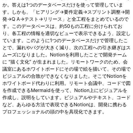
か。答えは1つのデータベースだけを使って管理していま
す。しかも、「ヒアリング→要件定義→スプリント調整→開
発→Q A→テスト→リリース」と全工程をまとめているので
す。このデータベースは、約50もの工程に分けられてお
り、各工程の情報を適切なビューで表示できるよう、設定し
ています。このように1つのデータベースだけで管理したこ
とで、漏れやバグが大きく減り、次の工程への引き継ぎはス
ムーズになりました。Notionを利用したことで開発チーム
に “描く文化” が生まれました。リモートワークのため、会
議室にあるホワイトボードにその場で絵を描いて、その場で
ビジュアルの合致ができなくなりました。そこでNotionを
ホワイトボード代わりに利用。リモート会議中、コードで図
を作成できるMermaidを使って、Notion上にビジュアルを
作成し、説明をしています。ビジュアルやテキスト、コード
など、あらゆる方法で表現できるNotionは、開発に携わる
プロフェッショナルの頭の中を具現化できます。