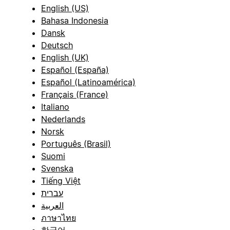
English (US)
Bahasa Indonesia
Dansk
Deutsch
English (UK)
Español (España)
Español (Latinoamérica)
Français (France)
Italiano
Nederlands
Norsk
Português (Brasil)
Suomi
Svenska
Tiếng Việt
עברית
العربية
ภาษาไทย