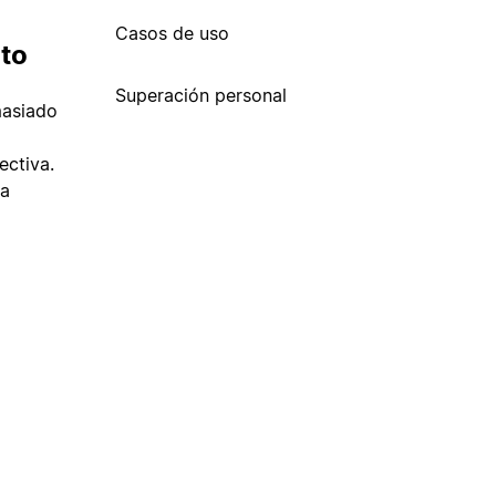
Casos de uso
ito
Superación personal
masiado
a
ectiva.
 a