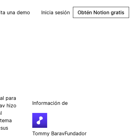
cita una demo
Inicia sesión
Obtén Notion gratis
al para
Información de
av hizo
l
stema
 sus
Tommy Barav
Fundador