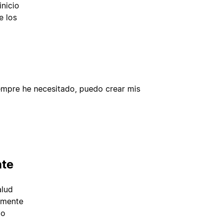
inicio
e los
iempre he necesitado, puedo crear mis
nte
alud
amente
 o