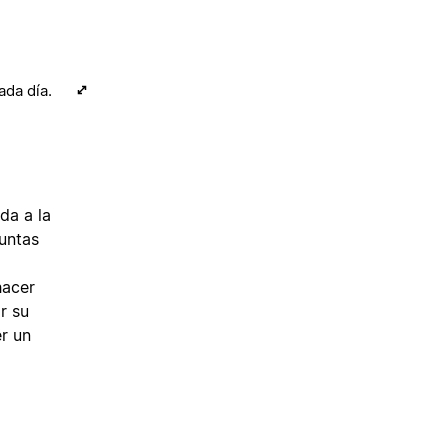
ada día.
da a la
guntas
hacer
r su
er un