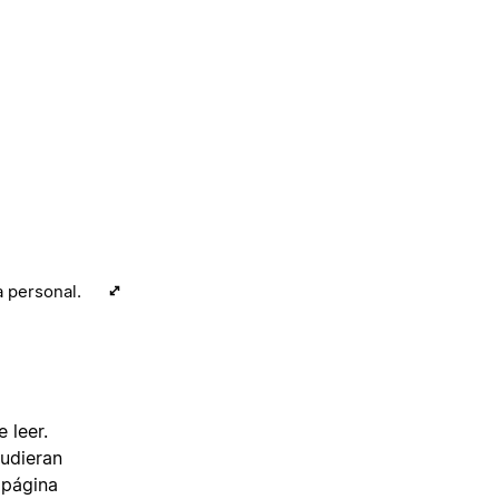
a personal.
 leer.
udieran
 página