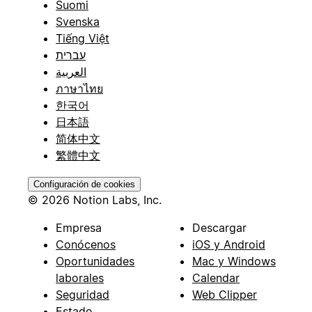
Suomi
Svenska
Tiếng Việt
עברית
العربية
ภาษาไทย
한국어
日本語
简体中文
繁體中文
Configuración de cookies
© 2026 Notion Labs, Inc.
Empresa
Descargar
Conócenos
iOS y Android
Oportunidades
Mac y Windows
laborales
Calendar
Seguridad
Web Clipper
Estado