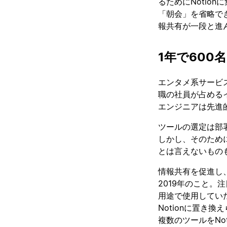
るためにNotio
「朝会」を省略でき
報共有が一段と進
1年で600
エンタメ系サービ
職の社員が占める
エンジニアは先進
ツールの選定は部
しかし、そのため
とは言えないもの
情報共有を促進し、
2019年のこと。
用途で使用してい
Notionに置き
複数のツールをNo