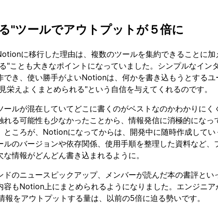
なる"ツールでアウトプットが５倍に
otionに移行した理由は、複数のツールを集約できることに加
なる"ことも大きなポイントになっていました。シンプルなイン
でき、使い勝手がよいNotionは、何かを書き込もうとするユ
も見栄えよくまとめられる"という自信を与えてくれるのです。
ツールが混在していてどこに書くのがベストなのかわかりにく
触れる可能性も少なかったことから、情報発信に消極的になっ
ところが、Notionになってからは、開発中に随時作成してい
ールのバージョンや依存関係、使用手順を整理した資料など、
欠な情報がどんどん書き込まれるように。
ンドのニュースピックアップ、メンバーが読んだ本の書評とい
容もNotion上にまとめられるようになりました。エンジニア
かの情報をアウトプットする量は、以前の5倍に迫る勢いです。