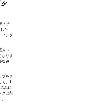
「夕
アのチ
スした
ティング
理をメ
くなりま
要な連
ップをチ
て、1
nのみに
ングは削
す。