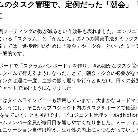
ムのタスク管理で、定例だった「朝会」
に
て定例ミーティングの数が減るという効果も表れました。エンジニ
ている「スクラム」と「かんばん」の2つの開発手法をミック
発」では、進捗管理のために「朝会」や「夕会」といったミー
一般的です。
nのボードで「スクラムバンボード」を作り、きめ細かなタスク管
ルタイムで行えるようになったことで、朝会・夕会の必要がな
ィングは週に一度、進捗の振り返りを行うときだけ。日々の必
チャットで済むようになりました。
にはタイムラインビューも活用しています。大まかなロードマ
るようにし、そこからプロジェクト内のタスクをボードで確認し
を見ていくことも可能です。プロジェクト管理ツールはNotio
ームメンバー全員が毎日目を通しやすくなりました。ミーティ
ュニケーション自体は増え、生産性の向上にもつながっていま