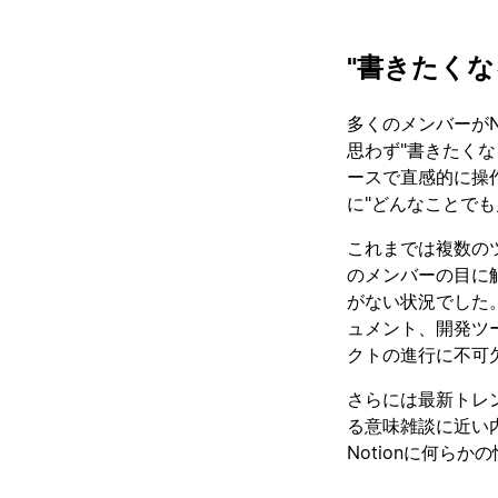
"書きたく
多くのメンバーがN
思わず"書きたく
ースで直感的に操作
に"どんなことで
これまでは複数の
のメンバーの目に
がない状況でした。
ュメント、開発ツ
クトの進行に不可
さらには最新トレ
る意味雑談に近い内
Notionに何ら