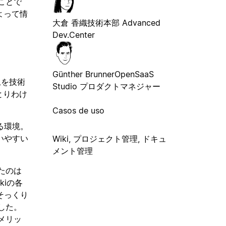
ことで
よって情
大倉 香織
技術本部 Advanced
Dev.Center
Günther Brunner
OpenSaaS
上を技術
Studio プロダクトマネジャー
とりわけ
Casos de uso
る環境。
いやすい
Wiki, プロジェクト管理, ドキュ
メント管理
たのは
kiの各
そっくり
した。
メリッ