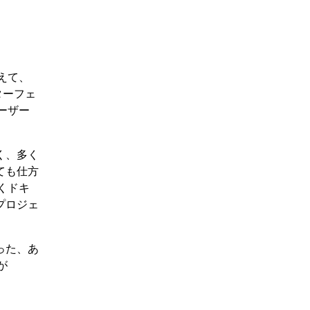
えて、
ターフェ
ーザー
く、多く
ても仕方
くドキ
プロジェ
った、あ
が