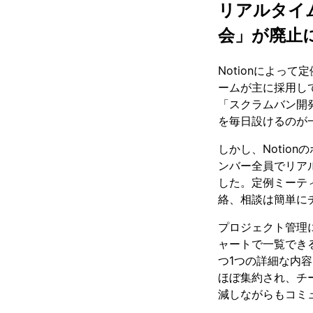
リアルタイ
会」が廃止
Notionによっ
ームが主に採用し
「スクラムバン開
を毎日設けるのが
しかし、Notio
ンバー全員でリア
した。定例ミーテ
絡、相談は簡単に
プロジェクト管理
ャートで一覧でき
つ1つの詳細な内容
ほぼ集約され、チ
減しながらもコミ