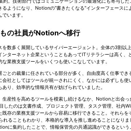
nに集約。技術部門ではコミュニケーションの最適化にも寄与した
るようになり、Notionの"書きたくなる"インターフェースに
んでいます。
名もの社員がNotionへ移行
スを数多く展開しているサイバーエージェント。全体の3割以
インターネット企業ということもあってITリテラシーは高く、
的な業務支援ツールをいくつも使いこなしています。
署ごとの裁量に任されている部分が多く、自由度高く仕事でき
に会社としてはツールが統一されにくく、なかには必ずしも使
もあり、効率的な情報共有が妨げられていました。
生産性を高めるツールを模索し続けるなか、Notionと出会っ
注目したのは文書作成、プロジェクト管理、タスク管理、社内Wi
た既存の業務支援ツールから容易に移行できること。それらを
換えられることもわかり、本格的な導入を推し進めることになりま
tionに集約したことで、情報保管先の共通認識ができるという