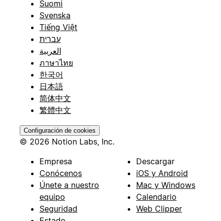
Suomi
Svenska
Tiếng Việt
עברית
العربية
ภาษาไทย
한국어
日本語
简体中文
繁體中文
Configuración de cookies
© 2026 Notion Labs, Inc.
Empresa
Descargar
Conócenos
iOS y Android
Únete a nuestro
Mac y Windows
equipo
Calendario
Seguridad
Web Clipper
Estado