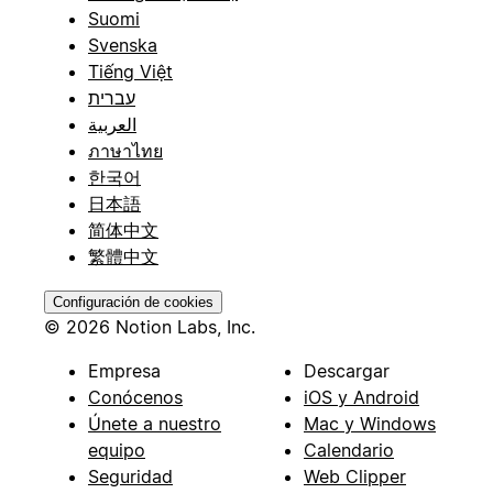
Suomi
Svenska
Tiếng Việt
עברית
العربية
ภาษาไทย
한국어
日本語
简体中文
繁體中文
Configuración de cookies
© 2026 Notion Labs, Inc.
Empresa
Descargar
Conócenos
iOS y Android
Únete a nuestro
Mac y Windows
equipo
Calendario
Seguridad
Web Clipper