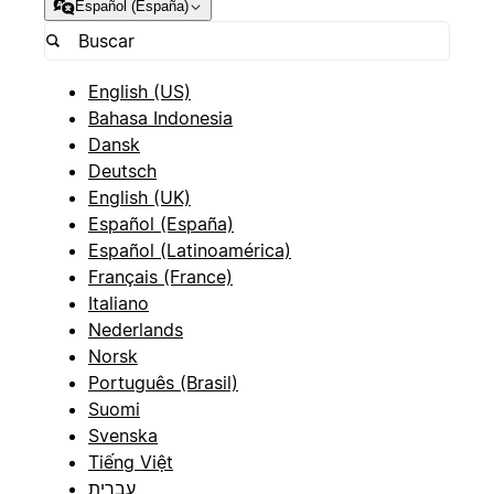
Español (España)
English (US)
Bahasa Indonesia
Dansk
Deutsch
English (UK)
Español (España)
Español (Latinoamérica)
Français (France)
Italiano
Nederlands
Norsk
Português (Brasil)
Suomi
Svenska
Tiếng Việt
עברית